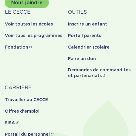
Nous joindre
À
Outils
LE CECCE
OUTILS
propos
Voir toutes les écoles
Inscrire un enfant
Voir tous les programmes
Portail parents
Fondation
Calendrier scolaire
Faire un don
Demandes de commandites
et partenariats
Carrière
CARRIÈRE
Travailler au CECCE
Offres d'emploi
SISA
Portail du personnel