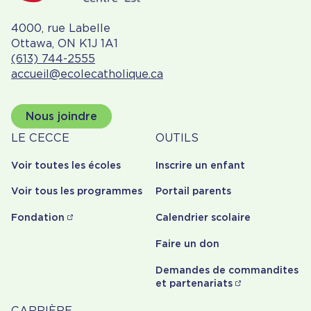
l’espérance.
Découvrez la chapelle du CECCE
.
4000, rue Labelle
Ottawa, ON K1J 1A1
(613) 744-2555
accueil@ecolecatholique.ca
Nous joindre
À
Outils
LE CECCE
OUTILS
propos
Voir toutes les écoles
Inscrire un enfant
Voir tous les programmes
Portail parents
Fondation
Calendrier scolaire
Faire un don
Demandes de commandites
et partenariats
CARRIÈRE