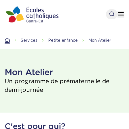
Aller
au
Ouvrir l
Op
contenu
principal
Accueil
Services
Petite enfance
Mon Atelier
Accueil
Mon Atelier
Un programme de prématernelle de
demi-journée
C'est pour qui?