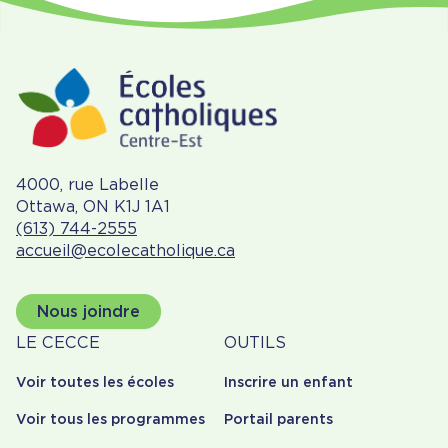
4000, rue Labelle
Ottawa, ON K1J 1A1
(613) 744-2555
accueil@ecolecatholique.ca
Nous joindre
À
Outils
LE CECCE
OUTILS
propos
Voir toutes les écoles
Inscrire un enfant
Voir tous les programmes
Portail parents