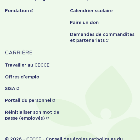
Fondation
Calendrier scolaire
Faire un don
Demandes de commandites
et partenariats
Carrière
CARRIÈRE
Travailler au CECCE
Offres d'emploi
SISA
Portail du personnel
Réinitialiser son mot de
passe (employés)
© 2026 - CECCE - Conseil des écoles catholiques du