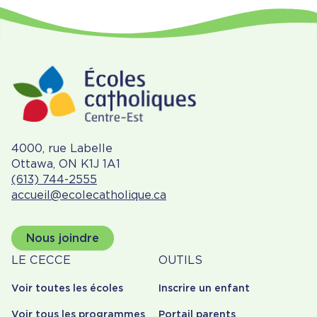
4000, rue Labelle
Ottawa, ON K1J 1A1
(613) 744-2555
accueil@ecolecatholique.ca
Nous joindre
À
Outils
LE CECCE
OUTILS
propos
Voir toutes les écoles
Inscrire un enfant
Voir tous les programmes
Portail parents