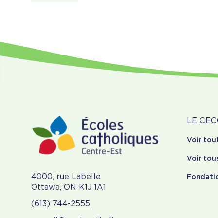
Pagination
À
LE CEC
Voir tou
pr
Voir tou
4000, rue Labelle
Fondati
Ottawa, ON K1J 1A1
(613) 744-2555