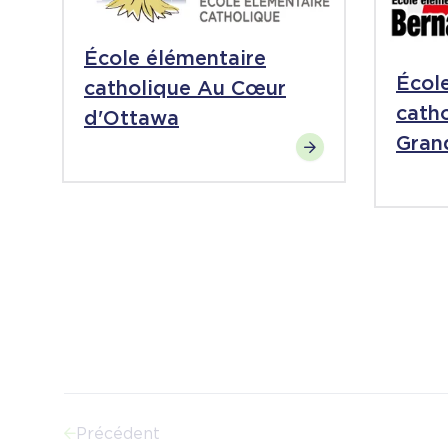
École élémentaire
Écol
catholique Au Cœur
cath
d'Ottawa
Gran
Précédent