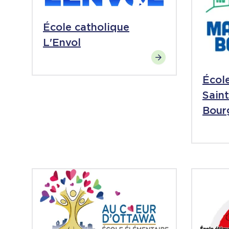
École catholique
L'Envol
Écol
Sain
Bour