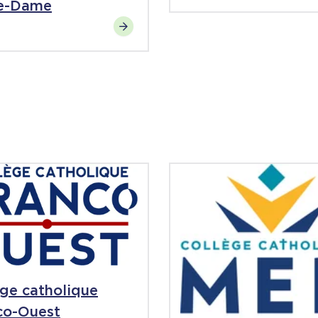
e-Dame
ège catholique
co-Ouest