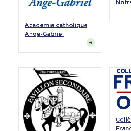
Notr
Académie catholique
Ange-Gabriel
Coll
Fran