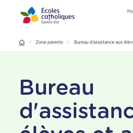
Aller
au
Por
contenu
principal
Accueil
Zone parents
Bureau d'assistance aux élè
Accueil
Bureau
d'assistan