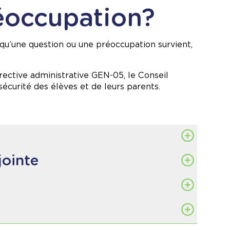
éoccupation?
squ’une question ou une préoccupation survient,
irective administrative GEN-05
, le Conseil
 sécurité des élèves et de leurs parents.
jointe
l’étape 1, vous pouvez
pervision de votre école.
Vous
ouvez vous adresser à la