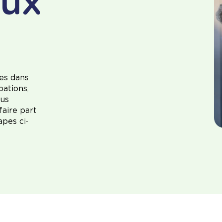
aux
es dans
pations,
lus
faire part
apes ci-