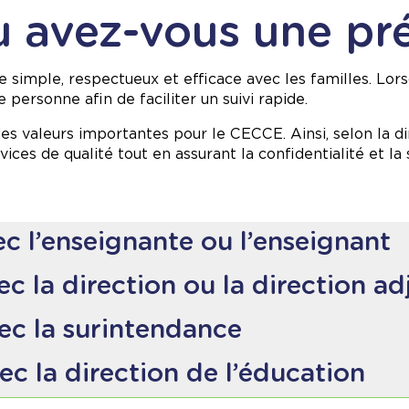
u avez-vous une pr
 simple, respectueux et efficace avec les familles. Lor
 personne afin de faciliter un suivi rapide.
 des valeurs importantes pour le CECCE. Ainsi, selon la
d
vices de qualité tout en assurant la confidentialité et la
 l’enseignante ou l’enseignant
ante ou l’enseignant de votre enfant.
 la direction ou la direction ad
ur :
e classe ou si vous souhaitez un suivi additionnel après 
c la surintendance
djointe de l’école.
 communiquer avec la surintendance responsable de la su
 la direction de l’éducation
ent pour :
ge
.
 la surintendance ou si vous demeurez insatisfait, vous p