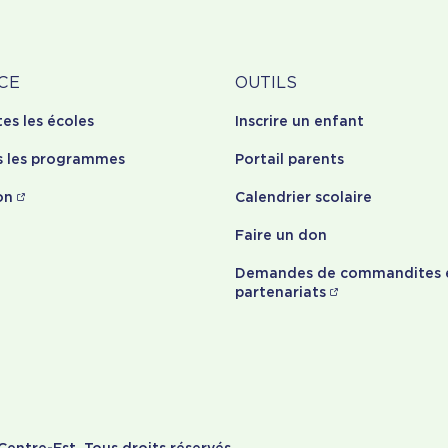
Outils
CE
OUTILS
tes les écoles
Inscrire un enfant
opos
s les programmes
Portail parents
on
Calendrier scolaire
Faire un don
Demandes de commandites 
partenariats
entre-Est. Tous droits réservés.