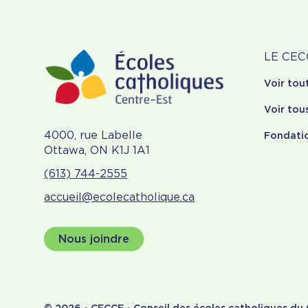
À
LE CEC
Voir tou
pr
Voir tou
4000, rue Labelle
Fondati
Ottawa, ON K1J 1A1
(613) 744-2555
accueil@ecolecatholique.ca
Nous joindre
© 2026 - CECCE - Conseil des écoles catholiques du C