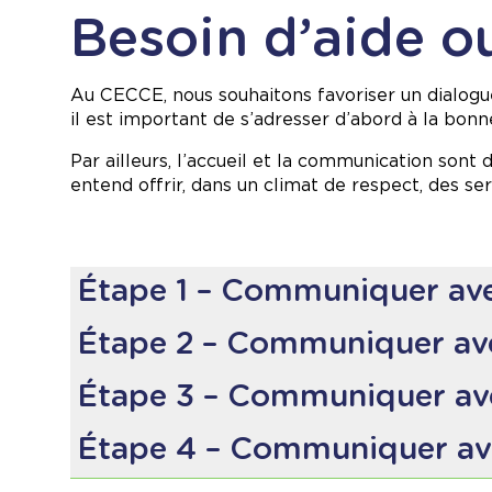
Besoin d’aide o
Au CECCE, nous souhaitons favoriser un dialogue
il est important de s’adresser d’abord à la bonne
Par ailleurs, l’accueil et la communication sont
entend offrir, dans un climat de respect, des ser
Étape 1 – Communiquer avec
La première personne à contacter est l’enseign
Étape 2 – Communiquer avec
Cette personne peut vous aider notamment po
Si votre question dépasse le cadre de la salle d
Étape 3 – Communiquer ave
communiquer avec la direction ou la direction a
la vie en salle de classe;
Si la situation n’est pas résolue, vous pouvez
l’évaluation du rendement;
Étape 4 – Communiquer avec
L’équipe à la direction peut vous aider notamm
pouvez trouver cette information sur cette pa
les devoirs et travaux;
une activité en classe ou une sortie scolaire;
Si vous souhaitez faire appel d’une décision de
l’évaluation du rendement;