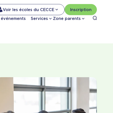
Na
Voir les écoles du CECCE
Inscription
Nav
Ouvrir le
t événements
Services
Zone parents
se
pri