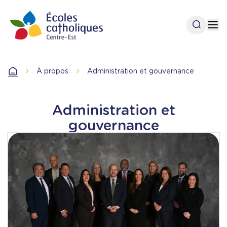
Aller
au
Ouvrir l
Op
contenu
principal
Accueil
À propos
Administration et gouvernance
Accueil
Administration et
gouvernance