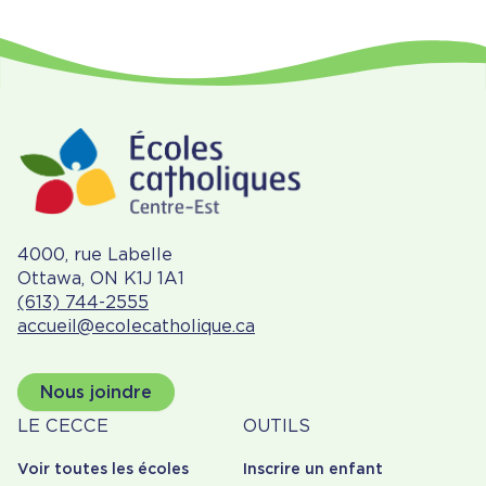
4000, rue Labelle
Ottawa, ON K1J 1A1
(613) 744-2555
accueil@ecolecatholique.ca
Nous joindre
À
Outils
LE CECCE
OUTILS
propos
Voir toutes les écoles
Inscrire un enfant