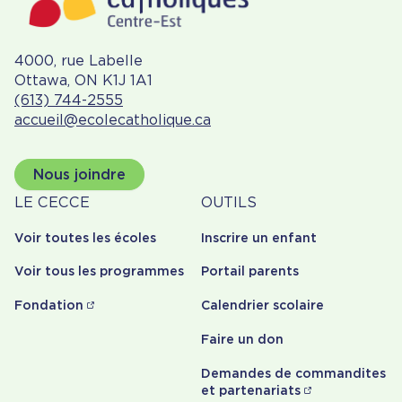
4000, rue Labelle
Ottawa, ON K1J 1A1
(613) 744-2555
accueil@ecolecatholique.ca
Nous joindre
À
Outils
LE CECCE
OUTILS
propos
Voir toutes les écoles
Inscrire un enfant
Voir tous les programmes
Portail parents
Fondation
Calendrier scolaire
Faire un don
Demandes de commandites
et partenariats