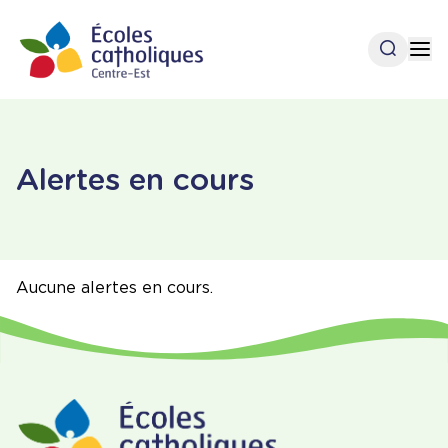
Aller
au
Ouvrir l
Op
contenu
principal
Accueil
Alertes en cours
Aucune alertes en cours.