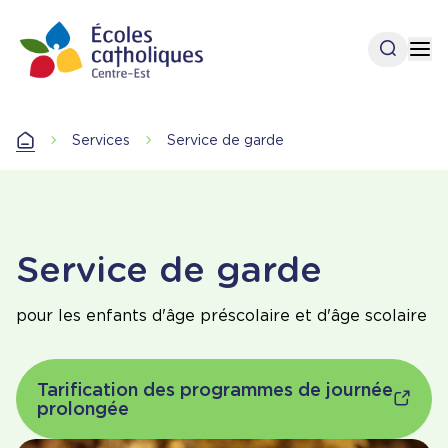
Aller
au
Ouvrir l
Op
contenu
principal
Accueil
Services
Service de garde
Accueil
Service de garde
pour les enfants d'âge préscolaire et d'âge scolaire
Tarification des programmes de journée
prolongée