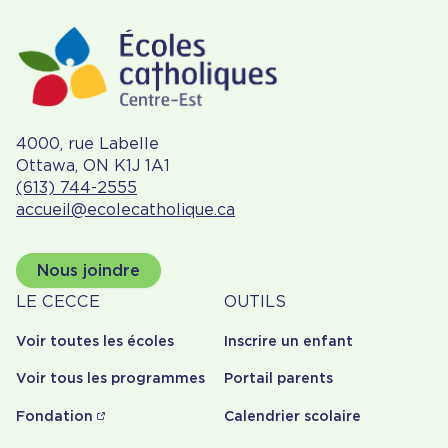
4000, rue Labelle
Ottawa, ON K1J 1A1
(613) 744-2555
accueil@ecolecatholique.ca
Nous joindre
À
Outils
LE CECCE
OUTILS
propos
Voir toutes les écoles
Inscrire un enfant
Voir tous les programmes
Portail parents
Fondation
Calendrier scolaire