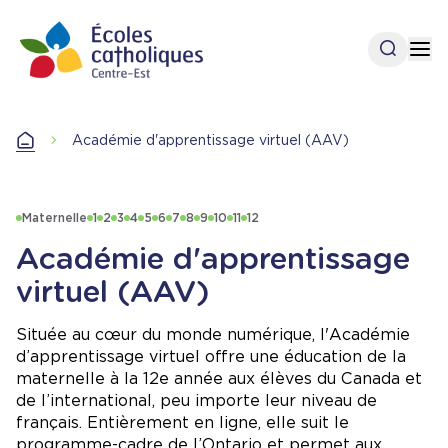
Aller
au
Ouvrir l
Op
contenu
principal
Accueil
Académie d'apprentissage virtuel (AAV)
Accueil
Maternelle
1
2
3
4
5
6
7
8
9
10
11
12
Académie d'apprentissage
virtuel (AAV)
Située au cœur du monde numérique, l'Académie
d’apprentissage virtuel offre une éducation de la
maternelle à la 12e année aux élèves du Canada et
de l’international, peu importe leur niveau de
français. Entièrement en ligne, elle suit le
programme-cadre de l’Ontario et permet aux