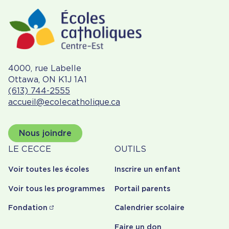
4000, rue Labelle
Ottawa, ON K1J 1A1
(613) 744-2555
accueil@ecolecatholique.ca
Nous joindre
À
Outils
LE CECCE
OUTILS
propos
Voir toutes les écoles
Inscrire un enfant
Voir tous les programmes
Portail parents
Fondation
Calendrier scolaire
Faire un don