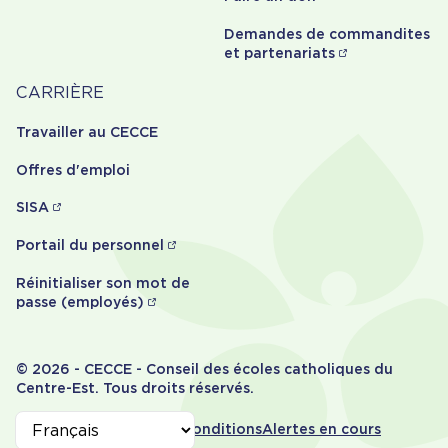
Demandes de commandites
et partenariats
Carrière
CARRIÈRE
Travailler au CECCE
Offres d'emploi
SISA
Portail du personnel
Réinitialiser son mot de
passe (employés)
© 2026 - CECCE - Conseil des écoles catholiques du
Centre-Est. Tous droits réservés.
Informations
Accessibilité
Termes et conditions
Alertes en cours