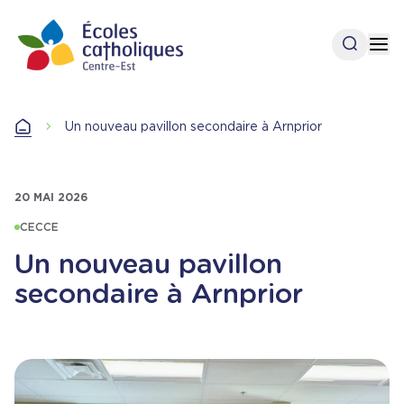
Aller
au
Ouvrir l
Op
contenu
principal
Accueil
Un nouveau pavillon secondaire à Arnprior
Accueil
20 MAI 2026
CECCE
Un nouveau pavillon
secondaire à Arnprior