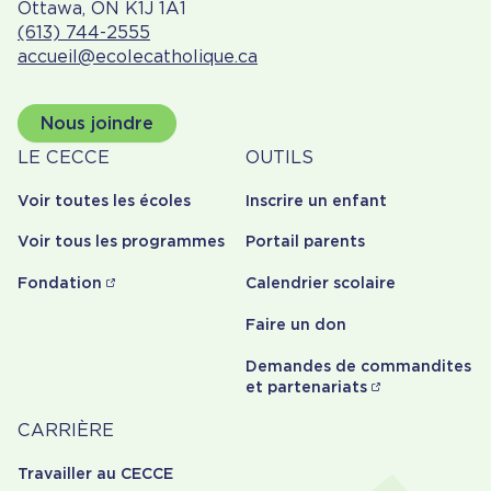
Ottawa, ON K1J 1A1
(613) 744-2555
accueil@ecolecatholique.ca
Nous joindre
À
Outils
LE CECCE
OUTILS
propos
Voir toutes les écoles
Inscrire un enfant
Voir tous les programmes
Portail parents
Fondation
Calendrier scolaire
Faire un don
Demandes de commandites
et partenariats
Carrière
CARRIÈRE
Travailler au CECCE