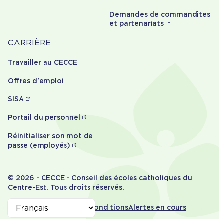
Demandes de commandites
et partenariats
Carrière
CARRIÈRE
Travailler au CECCE
Offres d'emploi
SISA
Portail du personnel
Réinitialiser son mot de
passe (employés)
© 2026 - CECCE - Conseil des écoles catholiques du
Centre-Est. Tous droits réservés.
Informations
Accessibilité
Termes et conditions
Alertes en cours