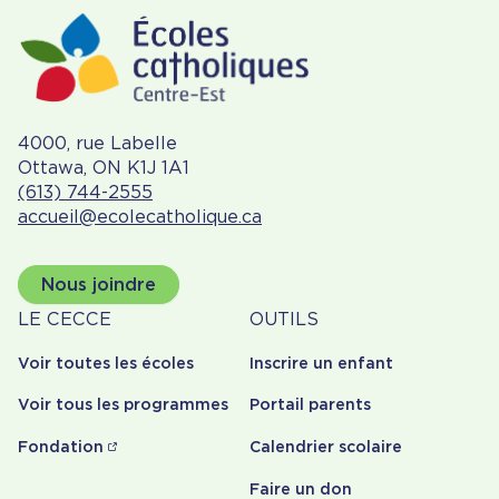
4000, rue Labelle
Ottawa, ON K1J 1A1
(613) 744-2555
accueil@ecolecatholique.ca
Nous joindre
À
Outils
LE CECCE
OUTILS
propos
Voir toutes les écoles
Inscrire un enfant
Voir tous les programmes
Portail parents
Fondation
Calendrier scolaire
Faire un don