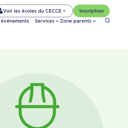
Na
Voir les écoles du CECCE
Inscription
Nav
Ouvrir le
t événements
Services
Zone parents
se
pri