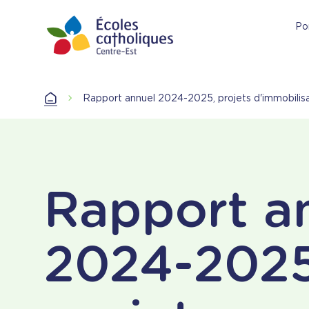
Aller
au
Por
contenu
principal
Accueil
Rapport annuel 2024-2025, projets d'immobilis
Accueil
Rapport a
2024-2025