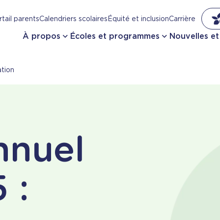
tail parents
Calendriers scolaires
Équité et inclusion
Carrière
À propos
Écoles et programmes
Nouvelles e
ation
nnuel
 :