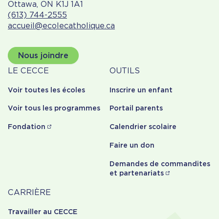
Ottawa, ON K1J 1A1
(613) 744-2555
accueil@ecolecatholique.ca
Nous joindre
À
Outils
LE CECCE
OUTILS
propos
Voir toutes les écoles
Inscrire un enfant
Voir tous les programmes
Portail parents
Fondation
Calendrier scolaire
Faire un don
Demandes de commandites
et partenariats
Carrière
CARRIÈRE
Travailler au CECCE