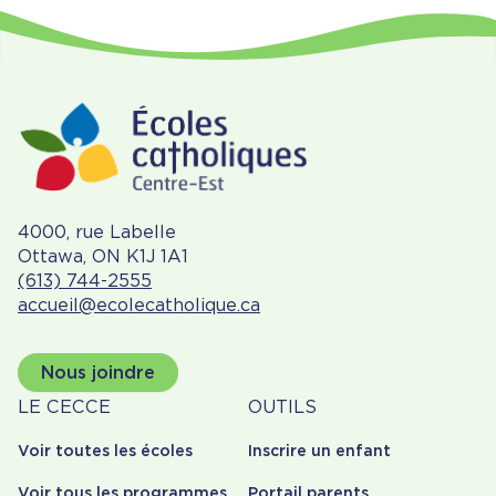
4000, rue Labelle
Ottawa, ON K1J 1A1
(613) 744-2555
accueil@ecolecatholique.ca
Nous joindre
À
Outils
LE CECCE
OUTILS
propos
Voir toutes les écoles
Inscrire un enfant
Voir tous les programmes
Portail parents