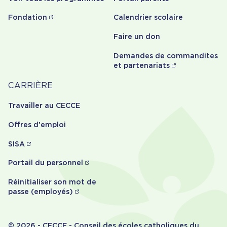
Fondation
Calendrier scolaire
Faire un don
Demandes de commandites
et partenariats
Carrière
CARRIÈRE
Travailler au CECCE
Offres d'emploi
SISA
Portail du personnel
Réinitialiser son mot de
passe (employés)
© 2026 - CECCE - Conseil des écoles catholiques du