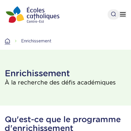
Aller
au
Ouvrir l
Op
contenu
principal
Accueil
Enrichissement
Accueil
Enrichissement
À la recherche des défis académiques
Qu'est-ce que le programme
d'enrichissement