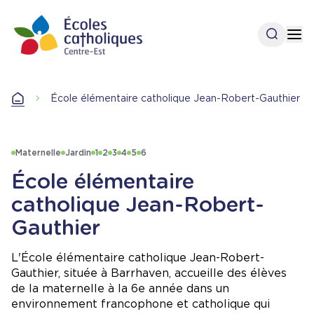
Aller
au
Ouvrir l
Op
contenu
principal
Accueil
École élémentaire catholique Jean-Robert-Gauthier
Accueil
Maternelle
Jardin
1
2
3
4
5
6
École élémentaire
catholique Jean-Robert-
Gauthier
L'École élémentaire catholique Jean-Robert-
Gauthier, située à Barrhaven, accueille des élèves
de la maternelle à la 6e année dans un
environnement francophone et catholique qui