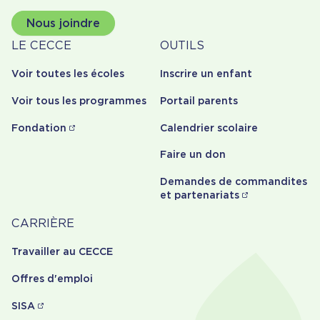
Nous joindre
À
Outils
LE CECCE
OUTILS
propos
Voir toutes les écoles
Inscrire un enfant
Voir tous les programmes
Portail parents
Fondation
Calendrier scolaire
Faire un don
Demandes de commandites
et partenariats
Carrière
CARRIÈRE
Travailler au CECCE
Offres d'emploi
SISA