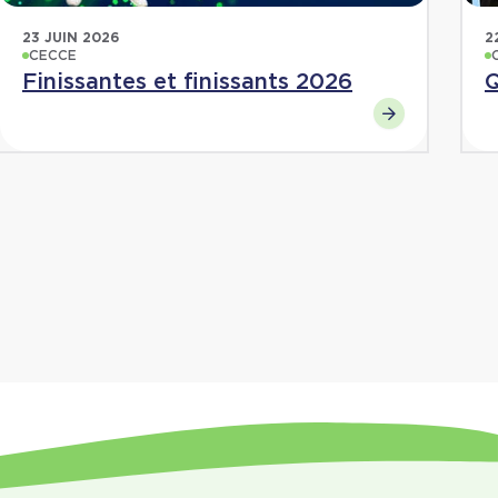
23 JUIN 2026
2
CECCE
Finissantes et finissants 2026
Q