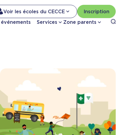
Na
Voir les écoles du CECCE
Inscription
Nav
Ouvrir le
t événements
Services
Zone parents
se
pri