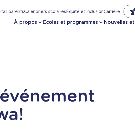
tail parents
Calendriers scolaires
Équité et inclusion
Carrière
À propos
Écoles et programmes
Nouvelles e
l'événement
wa!