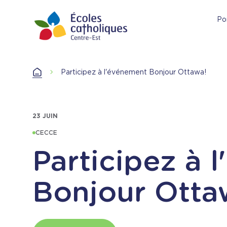
Aller
au
Por
contenu
principal
Accueil
Participez à l'événement Bonjour Ottawa!
Accueil
23 JUIN
CECCE
Participez à 
Bonjour Otta