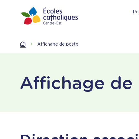
Aller
au
Por
contenu
principal
Accueil
Affichage de poste
Accueil
Affichage de