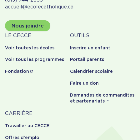
accueil@ecolecatholique.ca
Nous joindre
À
Outils
LE CECCE
OUTILS
propos
Voir toutes les écoles
Inscrire un enfant
Voir tous les programmes
Portail parents
Fondation
Calendrier scolaire
Faire un don
Demandes de commandites
et partenariats
Carrière
CARRIÈRE
Travailler au CECCE
Offres d'emploi